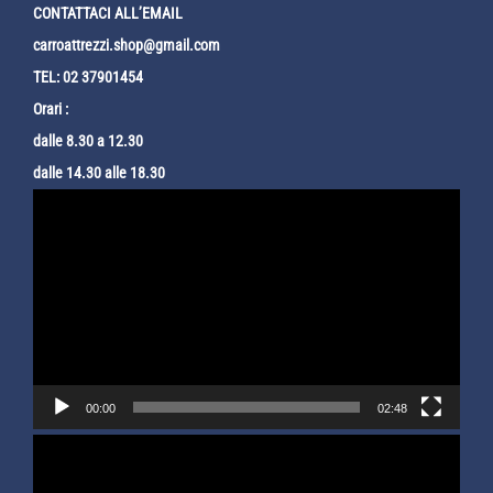
CONTATTACI ALL’EMAIL
carroattrezzi.shop@gmail.com
TEL: 02 37901454
Orari :
dalle 8.30 a 12.30
dalle 14.30 alle 18.30
Video
Player
00:00
02:48
Video
Player