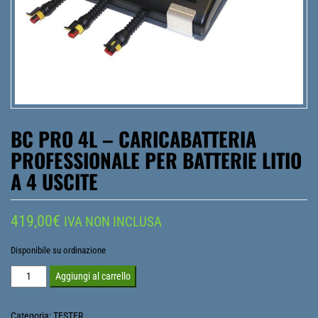
BC PRO 4L – CARICABATTERIA
PROFESSIONALE PER BATTERIE LITIO
A 4 USCITE
419,00
€
IVA NON INCLUSA
Disponibile su ordinazione
BC
Aggiungi al carrello
PRO
4L
Categoria:
TESTER