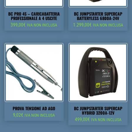
BC PRO 4S – CARICABATTERIA
BC JUMPSTARTER SUPERCAP
PROFESSIONALE A 4 USCITE
BATTERYLESS 6800A-24V
399,00
€
1.299,00
€
IVA NON INCLUSA
IVA NON INCLUSA
PROVA TENSIONE AD AGO
BC JUMPSTARTER SUPERCAP
HYBRID 3200A-12V
9,02
€
IVA NON INCLUSA
499,00
€
IVA NON INCLUSA