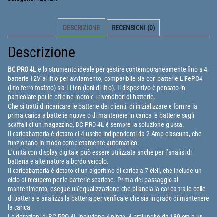
-
Caricabatteria
DESCRIZIONE
RECENSIONI (0)
Professionale
per
Descrizione
Batterie
Litio
BC PRO
4L
è lo strumento ideale per gestire contemporaneamente fino a 4
a
batterie 12V al litio per avviamento, compatibile sia con batterie LiFePO4
(litio ferro fosfato) sia Li-Ion (ioni di litio). Il dispositivo è pensato in
4
particolare per le officine moto e i rivenditori di batterie.
Uscite
Che si tratti di ricaricare le batterie dei clienti, di inizializzare e fornire la
quantità
prima carica a batterie nuove o di mantenere in carica le batterie sugli
scaffali di un magazzino, BC PRO 4L è sempre la soluzione giusta.
Il caricabatteria è dotato di 4 uscite indipendenti da 2 Amp ciascuna, che
funzionano in modo completamente automatico.
L’unità con display digitale può essere utilizzata anche per l’analisi di
batteria e alternatore a bordo veicolo.
Il caricabatteria è dotato di un algoritmo di carica a 7 cicli, che include un
ciclo di recupero per le batterie scariche. Prima del passaggio al
mantenimento, esegue un’equalizzazione che bilancia la carica tra le celle
di batteria e analizza la batteria per verificare che sia in grado di mantenere
la carica.
Le dotazioni di BC PRO 4L includono 4 pinze, 4 prolunghe da 180 cm e un