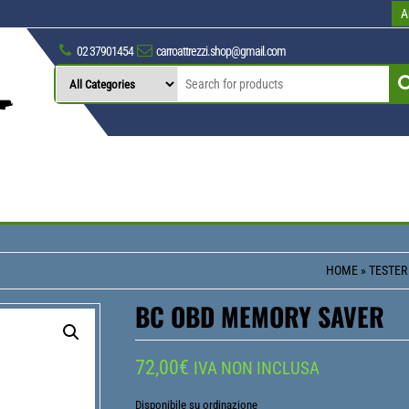
A
02 37901454
carroattrezzi.shop@gmail.com
HOME
»
TESTER
BC OBD MEMORY SAVER
72,00
€
IVA NON INCLUSA
Disponibile su ordinazione