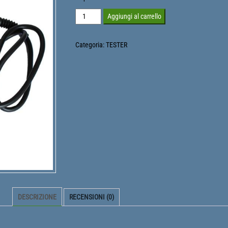
BC
Aggiungi al carrello
OBD
Memory
Categoria:
TESTER
Saver
quantità
DESCRIZIONE
RECENSIONI (0)