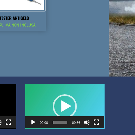
TESTER ANTIGELO
8
€
IVA NON INCLUSA
Video
Player
00:00
00:56