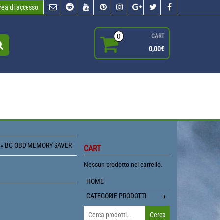
rea di accesso
0
CART
0,00€
» BC OBD MEMORY SAVER
CART
Nessun prodotto nel carrello.
HOME
CATEGORIE PRODOTTI
Cerca:
Cerca