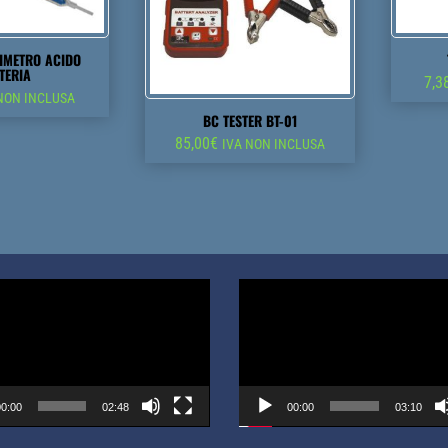
SIMETRO ACIDO
TERIA
7,3
NON INCLUSA
BC TESTER BT-01
85,00
€
IVA NON INCLUSA
Video
Player
0:00
02:48
00:00
03:10