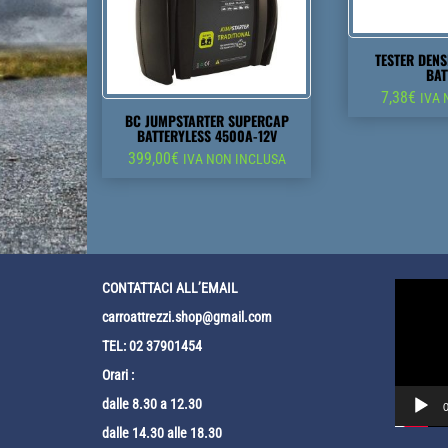
TESTER DEN
BAT
7,38
€
IVA 
BC JUMPSTARTER SUPERCAP
BATTERYLESS 4500A-12V
399,00
€
IVA NON INCLUSA
Video
CONTATTACI ALL’EMAIL
Player
carroattrezzi.shop@gmail.com
TEL: 02 37901454
Orari :
dalle 8.30 a 12.30
0
dalle 14.30 alle 18.30