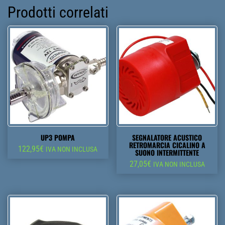
Prodotti correlati
UP3 POMPA
SEGNALATORE ACUSTICO
RETROMARCIA CICALINO A
122,95
€
IVA NON INCLUSA
SUONO INTERMITTENTE
27,05
€
IVA NON INCLUSA