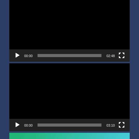
Player
00:00
02:48
Video
Player
00:00
03:10
Video