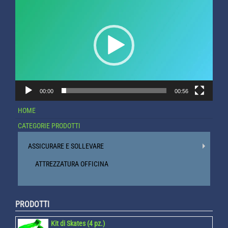
Player
00:00
00:56
HOME
CATEGORIE PRODOTTI
ASSICURARE E SOLLEVARE
ATTREZZATURA OFFICINA
PRODOTTI
Kit di Skates (4 pz.)