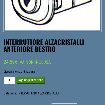
INTERRUTTORE ALZACRISTALLI
ANTERIORE DESTRO
24,59
€
IVA NON INCLUSA
Disponibile su ordinazione
INTERRUTTORE
Aggiungi al carrello
ALZACRISTALLI
ANTERIORE
Categoria:
INTERRUTTORI ALZA CRISTALLI
DESTRO
quantità