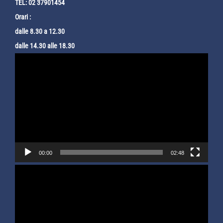
TEL: 02 37901454
Orari :
dalle 8.30 a 12.30
dalle 14.30 alle 18.30
Video
Player
00:00
02:48
Video
Player