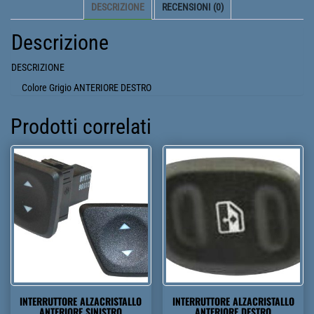
DESCRIZIONE
RECENSIONI (0)
Descrizione
DESCRIZIONE
Colore Grigio ANTERIORE DESTRO
Prodotti correlati
INTERRUTTORE ALZACRISTALLO
INTERRUTTORE ALZACRISTALLO
ANTERIORE SINISTRO
ANTERIORE DESTRO