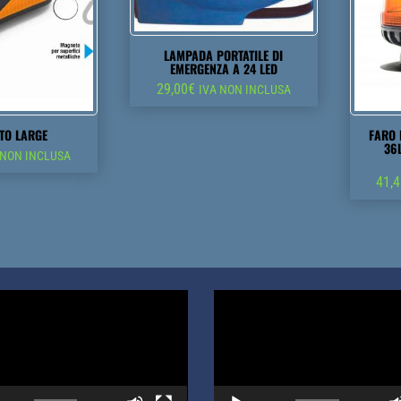
LAMPADA PORTATILE DI
EMERGENZA A 24 LED
29,00
€
IVA NON INCLUSA
TO LARGE
FARO
36
 NON INCLUSA
41,
Video
Player