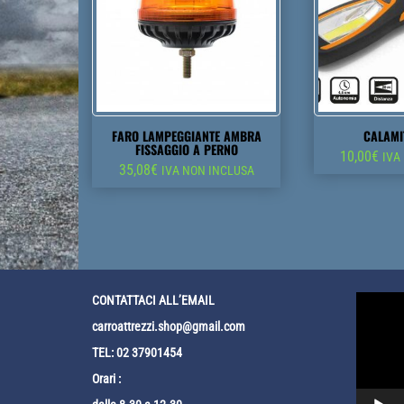
FARO LAMPEGGIANTE AMBRA
CALAMI
FISSAGGIO A PERNO
10,00
€
IVA
35,08
€
IVA NON INCLUSA
Video
CONTATTACI ALL’EMAIL
Player
carroattrezzi.shop@gmail.com
TEL: 02 37901454
Orari :