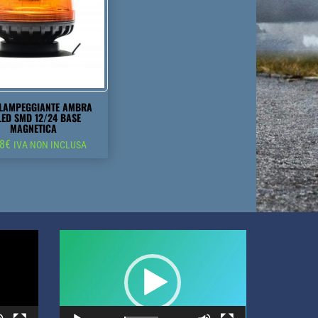
 LAMPEGGIANTE AMBRA
LED SMD 12/24 BASE
MAGNETICA
48
€
IVA NON INCLUSA
Video
Player