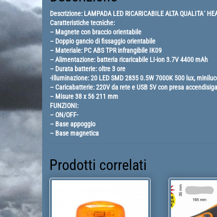
Descrizione: LAMPADA LED RICARICABILE ALTA QUALITA´ HE
Caratteristiche tecniche:
– Magnete con braccio orientabile
– Doppio gancio di fissaggio orientabile
– Materiale: PC ABS TPR infrangibile IK09
– Alimentazione: batteria ricaricabile LI-ion 3.7V 4400 mAh
– Durata batterie: oltre 3 ore
-Illuminazione: 20 LED SMD 2835 0.5W 7000K 500 lux, miniluce
– Caricabatterie: 220V da rete e USB 5V con presa accendisiga
– Misure 38 x 56 211 mm
FUNZIONI:
– ON/OFF-
– Base appoggio
– Base magnetica
Prodotti correlati