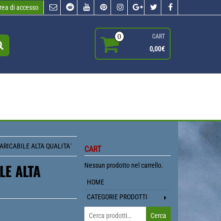
rea di accesso
0
CART
0,00€
ARICABILE ALTA QUALITA´
CART
LE ALTA
Nessun prodotto nel carrello.
HOME
CATEGORIE PRODOTTI
Cerca:
Cerca