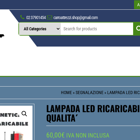
A
02 37901454
carroattrezzi.shop@gmail.com
HOME
»
SEGNALAZIONE
» LAMPADA LED RIC
LAMPADA LED RICARICABI
QUALITA´
60,00
€
IVA NON INCLUSA