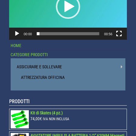
00:00
00:56
HOME
CATEGORIE PRODOTTI
ASSICURARE E SOLLEVARE
ATTREZZATURA OFFICINA
PRODOTTI
Kit di Skates (4 pz.)
74,00
€
IVA NON INCLUSA
AVVITATORE IMPULSI A BATTERIA 1/2" 620NM Magneti