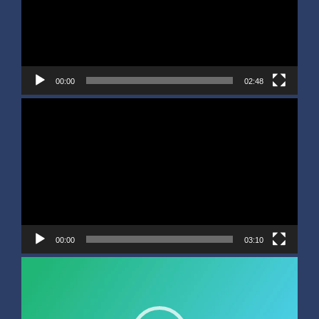
00:00
02:48
Video
Player
00:00
03:10
Video
Player