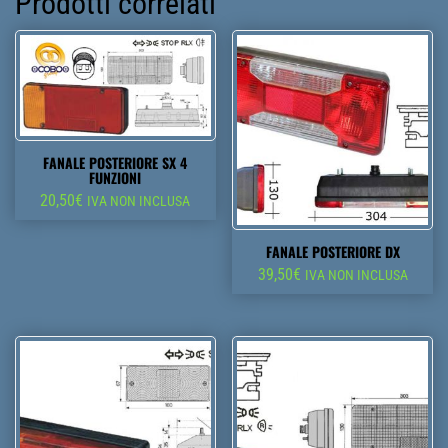
Prodotti correlati
FANALE POSTERIORE SX 4
FUNZIONI
20,50
€
IVA NON INCLUSA
FANALE POSTERIORE DX
39,50
€
IVA NON INCLUSA