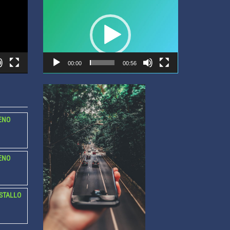
Video
Player
00:00
00:56
ENO
ENO
STALLO