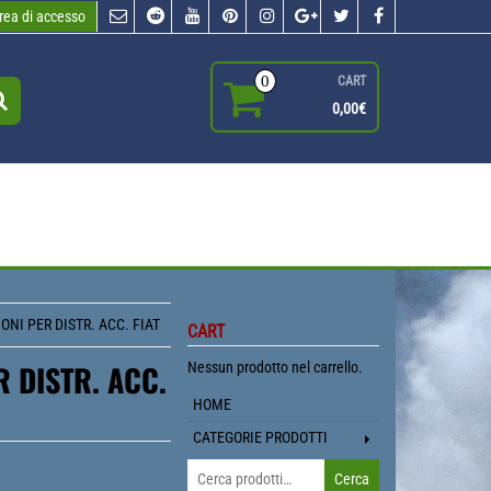
rea di accesso
0
CART
0,00€
NI PER DISTR. ACC. FIAT
CART
 DISTR. ACC.
Nessun prodotto nel carrello.
HOME
CATEGORIE PRODOTTI
Cerca:
Cerca