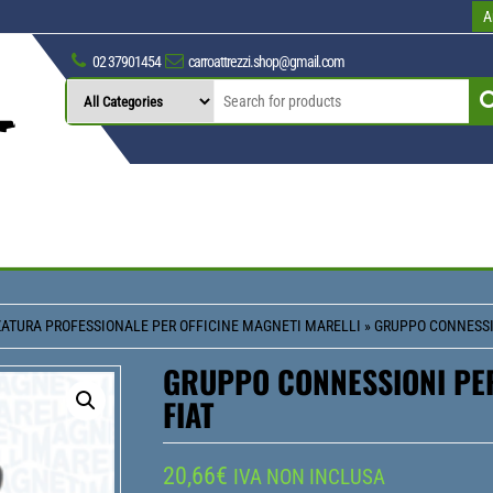
A
02 37901454
carroattrezzi.shop@gmail.com
ATURA PROFESSIONALE PER OFFICINE MAGNETI MARELLI
» GRUPPO CONNESSIO
GRUPPO CONNESSIONI PER
FIAT
20,66
€
IVA NON INCLUSA