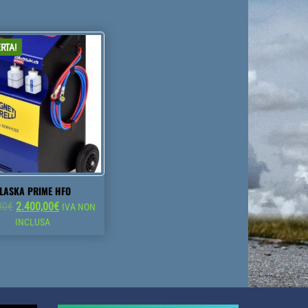
RTA!
LASKA PRIME HFO
Il
Il
00
€
2.400,00
€
IVA NON
prezzo
prezzo
INCLUSA
originale
attuale
era:
è:
3.100,00€.
2.400,00€.