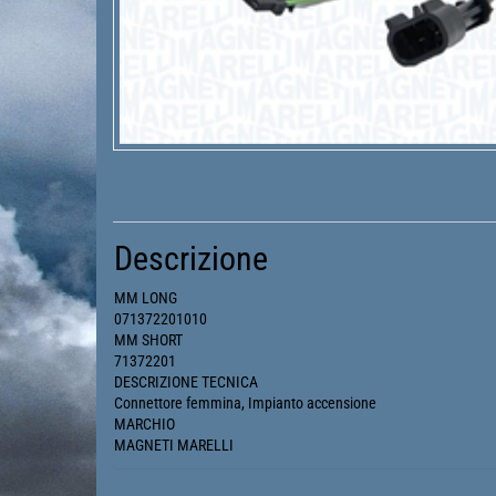
Descrizione
MM LONG
071372201010
MM SHORT
71372201
DESCRIZIONE TECNICA
Connettore femmina, Impianto accensione
MARCHIO
MAGNETI MARELLI