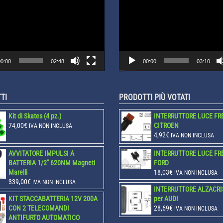
Video
Player
0:00
02:48
00:00
03:10
TI
PRODOTTI PIÙ VOTATI
Kit di Skates (4 pz.)
INTERRUTTORE LUCE FR
74,00
€
CITROEN
IVA NON INCLUSA
4,92
€
IVA NON INCLUSA
AVVITATORE IMPULSI A
INTERRUTTORE LUCE FR
BATTERIA 1/2" 620NM Magneti
FORD
Marelli
18,03
€
IVA NON INCLUSA
339,00
€
IVA NON INCLUSA
INTERRUTTORE ALZACRI
KIT STACCABATTERIA 12V 200A
per AUDI
CON 2 TELECOMANDI
28,69
€
IVA NON INCLUSA
ANTIFURTO AUTOMATICO