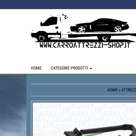
Skip
to
the
content
HOME
CATEGORIE PRODOTTI
HOME
»
ATTREZZ