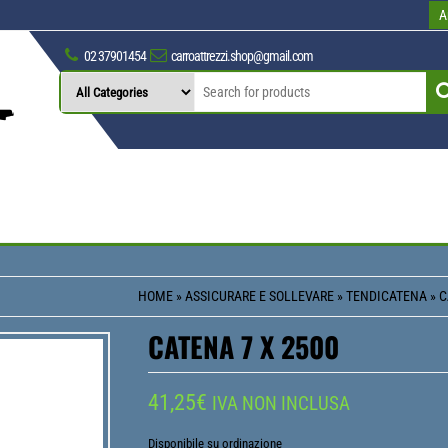
A
02 37901454
carroattrezzi.shop@gmail.com
HOME
»
ASSICURARE E SOLLEVARE
»
TENDICATENA
»
C
CATENA 7 X 2500
41,25
€
IVA NON INCLUSA
Disponibile su ordinazione