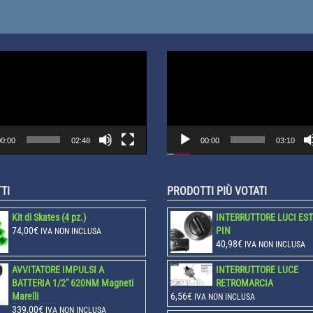
Video
Player
0:00
02:48
00:00
03:10
TI
PRODOTTI PIÙ VOTATI
Kit di Skates (4 pz.)
INTERRUTTORE LUCI ES
74,00
€
PIN
IVA NON INCLUSA
40,98
€
IVA NON INCLUSA
AVVITATORE IMPULSI A
INTERRUTTORE LUCE
BATTERIA 1/2" 620NM Magneti
RETROMARCIA
Marelli
6,56
€
IVA NON INCLUSA
339,00
€
IVA NON INCLUSA