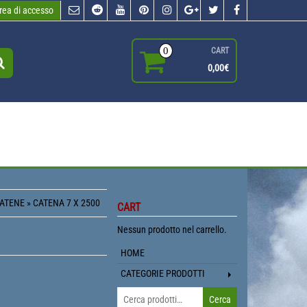
rea di accesso
0
CART
0,00€
ATENE
» CATENA 7 X 2500
CART
Nessun prodotto nel carrello.
HOME
CATEGORIE PRODOTTI
Cerca:
Cerca