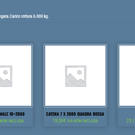
ata.Carico rottura 6.000 kg.
MALE 10×2000
CATENA 7 X 2000 QUADRA ROSSA
19,30
€
23,
 NON INCLUSA
IVA NON INCLUSA