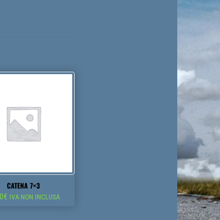
CATENA 7×3
10
€
IVA NON INCLUSA