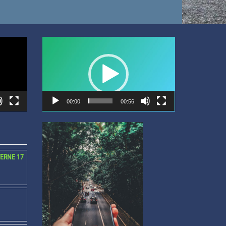
Video
Player
00:00
00:56
TERNE 17