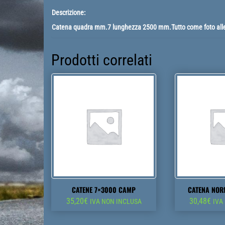
Descrizione:
Catena quadra mm.7 lunghezza 2500 mm.Tutto come foto alleg
Prodotti correlati
CATENE 7×3000 CAMP
CATENA NOR
35,20
€
30,48
€
IVA NON INCLUSA
IVA