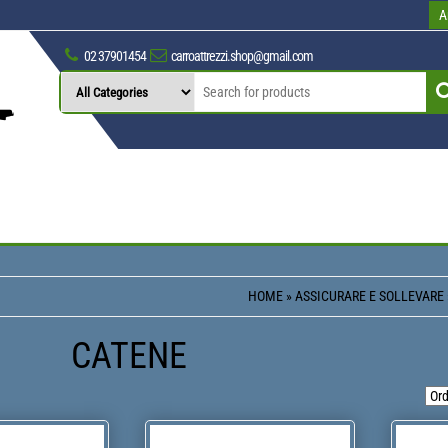
A
02 37901454
carroattrezzi.shop@gmail.com
HOME
»
ASSICURARE E SOLLEVARE
CATENE