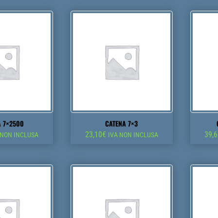
A 7×2500
CATENA 7×3
23,10
€
39,
 NON INCLUSA
IVA NON INCLUSA