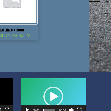
CATENA 8 X 3000
40
€
IVA NON INCLUSA
Video
Player
00:00
00:56