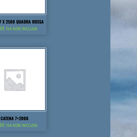
7 X 2500 QUADRA ROSSA
50
€
IVA NON INCLUSA
CATENA 7×2000
50
€
IVA NON INCLUSA