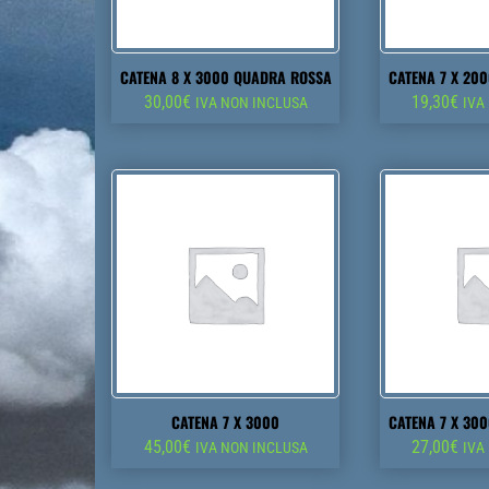
CATENA 8 X 3000 QUADRA ROSSA
CATENA 7 X 20
30,00
€
19,30
€
IVA NON INCLUSA
IVA
CATENA 7 X 3000
CATENA 7 X 30
45,00
€
27,00
€
IVA NON INCLUSA
IVA