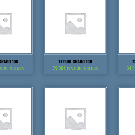
GRADO 100
7X2500 GRADO 100
7
29,00
€
34,
 NON INCLUSA
IVA NON INCLUSA