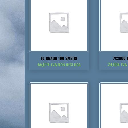
10 GRADO 100 3METRI
7X2000 
66,00
€
24,00
€
IVA NON INCLUSA
IVA