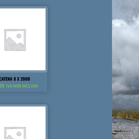
CATENA 8 X 2000
60
€
IVA NON INCLUSA