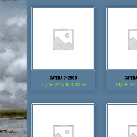
CATENA 7×2500
CATEN
31,35
€
19,80
€
IVA NON INCLUSA
IVA