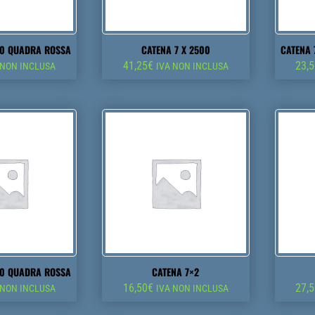
00 QUADRA ROSSA
CATENA 7 X 2500
CATENA 
41,25
€
23,
 NON INCLUSA
IVA NON INCLUSA
00 QUADRA ROSSA
CATENA 7×2
16,50
€
27,
 NON INCLUSA
IVA NON INCLUSA