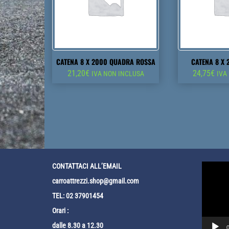
CATENA 8 X 2000 QUADRA ROSSA
CATENA 8 X
21,20
€
24,75
€
IVA NON INCLUSA
IVA
Video
CONTATTACI ALL’EMAIL
Player
carroattrezzi.shop@gmail.com
TEL: 02 37901454
Orari :
dalle 8.30 a 12.30
0