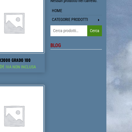
Nessun prodotto nel carrello.
HOME
CATEGORIE PRODOTTI
Cerca:
Cerca
BLOG
X3000 GRADO 100
00
€
IVA NON INCLUSA