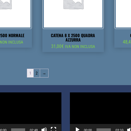
 2500 NORMALE
CATENA 8 X 2500 QUADRA
AZZURRA
48,
 NON INCLUSA
31,00
€
IVA NON INCLUSA
1
2
→
Video
Player
0:00
02:48
00:00
03:10