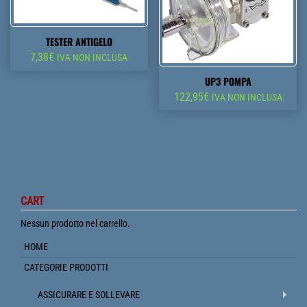
TESTER ANTIGELO
7,38
€
IVA NON INCLUSA
UP3 POMPA
122,95
€
IVA NON INCLUSA
CART
Nessun prodotto nel carrello.
HOME
CATEGORIE PRODOTTI
ASSICURARE E SOLLEVARE