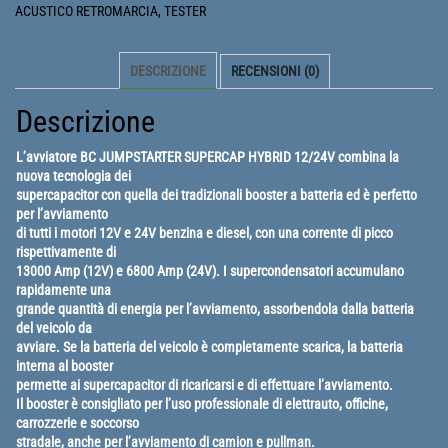
12/24V
ACUSTICO RETROMARCIA
,
TESTER
-
13000A-
DESCRIZIONE
RECENSIONI (0)
12V
/
Descrizione
6800A-
24V
L’avviatore BC JUMPSTARTER SUPERCAP HYBRID 12/24V combina la
quantità
nuova tecnologia dei
supercapacitor con quella dei tradizionali booster a batteria ed è perfetto
per l’avviamento
di tutti i motori 12V e 24V benzina e diesel, con una corrente di picco
rispettivamente di
13000 Amp (12V) e 6800 Amp (24V). I supercondensatori accumulano
rapidamente una
grande quantità di energia per l’avviamento, assorbendola dalla batteria
del veicolo da
avviare. Se la batteria del veicolo è completamente scarica, la batteria
interna al booster
permette ai supercapacitor di ricaricarsi e di effettuare l’avviamento.
Il booster è consigliato per l’uso professionale di elettrauto, officine,
carrozzerie e soccorso
stradale, anche per l’avviamento di camion e pullman.