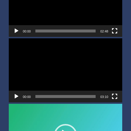
00:00
02:48
Video
Player
00:00
03:10
Video
Player