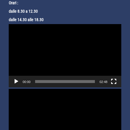
Orari :
dalle 8.30 a 12.30
dalle 14.30 alle 18.30
Video
Player
00:00
02:48
Video
Player