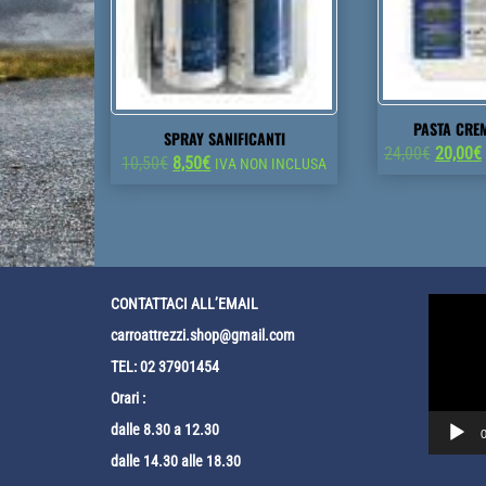
PASTA CRE
SPRAY SANIFICANTI
Il
I
24,00
€
20,00
€
Il
Il
10,50
€
8,50
€
IVA NON INCLUSA
prezzo
prezzo
prezzo
origina
originale
attuale
era:
era:
è:
24,00€.
10,50€.
8,50€.
Video
CONTATTACI ALL’EMAIL
Player
carroattrezzi.shop@gmail.com
TEL: 02 37901454
Orari :
dalle 8.30 a 12.30
0
dalle 14.30 alle 18.30