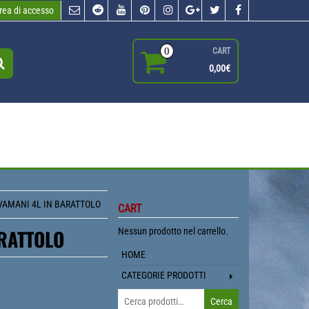
rea di accesso
0
CART
0,00€
VAMANI 4L IN BARATTOLO
CART
ARATTOLO
Nessun prodotto nel carrello.
HOME
CATEGORIE PRODOTTI
Cerca:
Cerca