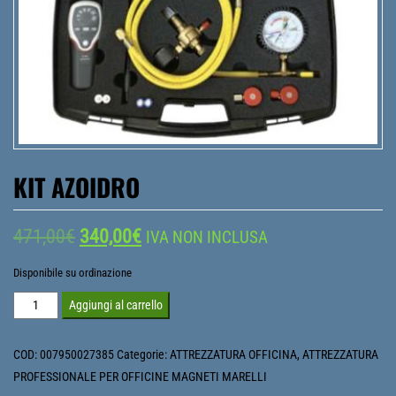
KIT AZOIDRO
Il
Il
471,00
€
340,00
€
IVA NON INCLUSA
prezzo
prezzo
Disponibile su ordinazione
originale
attuale
KIT
Aggiungi al carrello
AZOIDRO
era:
è:
quantità
COD:
007950027385
Categorie:
ATTREZZATURA OFFICINA
,
ATTREZZATURA
471,00€.
340,00€.
PROFESSIONALE PER OFFICINE MAGNETI MARELLI