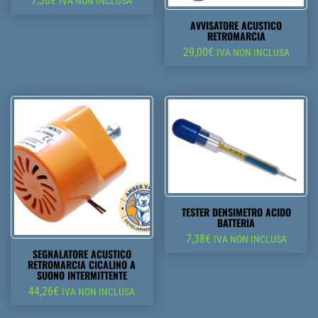
7,38
€
IVA NON INCLUSA
AVVISATORE ACUSTICO
RETROMARCIA
29,00
€
IVA NON INCLUSA
TESTER DENSIMETRO ACIDO
BATTERIA
7,38
€
IVA NON INCLUSA
SEGNALATORE ACUSTICO
RETROMARCIA CICALINO A
SUONO INTERMITTENTE
44,26
€
IVA NON INCLUSA