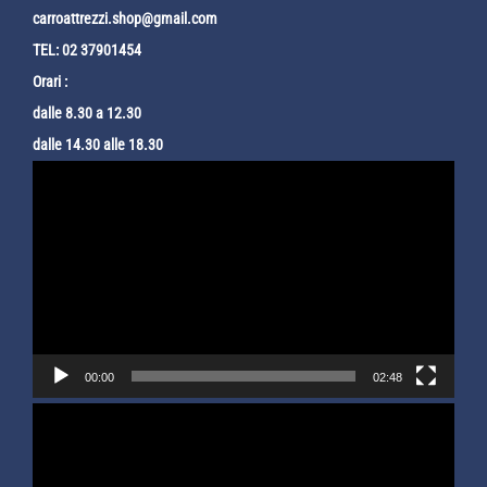
carroattrezzi.shop@gmail.com
TEL: 02 37901454
Orari :
dalle 8.30 a 12.30
dalle 14.30 alle 18.30
Video
Player
00:00
02:48
Video
Player