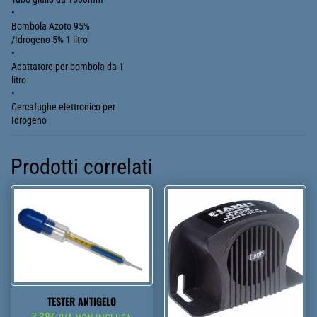
•
Bombola Azoto 95%
/Idrogeno 5% 1 litro
•
Adattatore per bombola da 1
litro
•
Cercafughe elettronico per
Idrogeno
Prodotti correlati
TESTER ANTIGELO