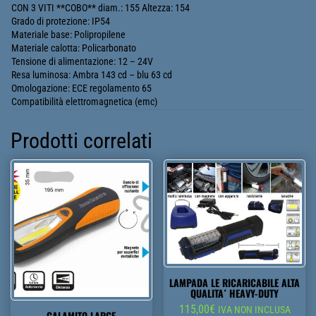
CON 3 VITI **COBO** diam.: 155 Altezza: 154
Grado di protezione: IP54
Materiale base: Polipropilene
Materiale calotta: Policarbonato
Tensione di alimentazione: 12 – 24V
Resa luminosa: Ambra 143 cd – blu 63 cd
Omologazione: ECE regolamento 65
Compatibilità elettromagnetica (emc)
Prodotti correlati
LAMPADA LE RICARICABILE ALTA
QUALITA´ HEAVY-DUTY
115,00
€
IVA NON INCLUSA
CALAMITO LARGE