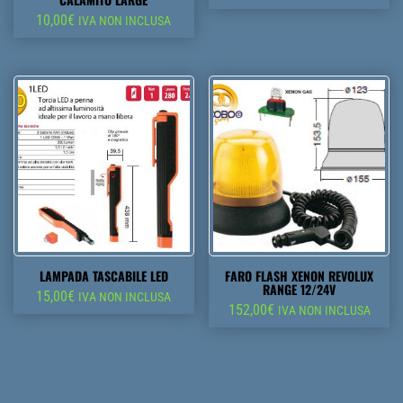
10,00
€
IVA NON INCLUSA
LAMPADA TASCABILE LED
FARO FLASH XENON REVOLUX
RANGE 12/24V
15,00
€
IVA NON INCLUSA
152,00
€
IVA NON INCLUSA