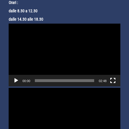
Orari :
dalle 8.30 a 12.30
dalle 14.30 alle 18.30
Video
Player
00:00
02:48
Video
Player