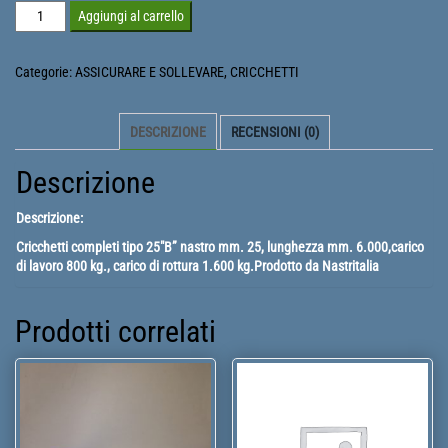
Cricchetti
Aggiungi al carrello
25
B
Categorie:
ASSICURARE E SOLLEVARE
,
CRICCHETTI
6000
quantità
DESCRIZIONE
RECENSIONI (0)
Descrizione
Descrizione:
Cricchetti completi tipo 25″B” nastro mm. 25, lunghezza mm. 6.000,carico
di lavoro 800 kg., carico di rottura 1.600 kg.Prodotto da Nastritalia
Prodotti correlati