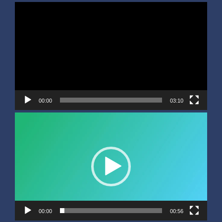
Video
Player
00:00
03:10
Video
Player
00:00
00:56