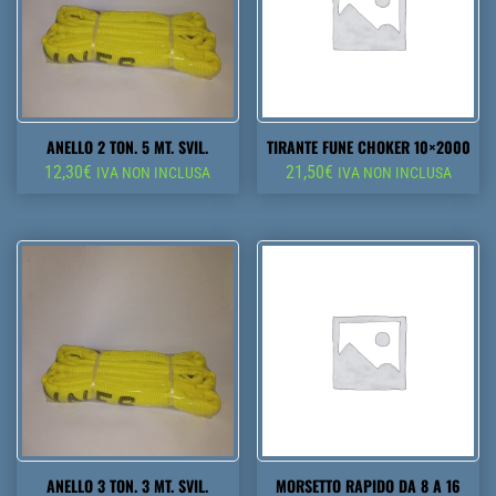
ANELLO 2 TON. 5 MT. SVIL.
TIRANTE FUNE CHOKER 10×2000
12,30
€
21,50
€
IVA NON INCLUSA
IVA NON INCLUSA
ANELLO 3 TON. 3 MT. SVIL.
MORSETTO RAPIDO DA 8 A 16