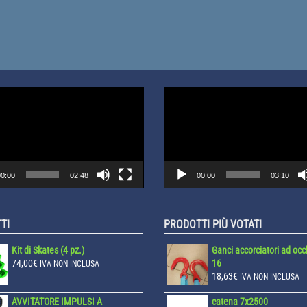
Video
Player
0:00
02:48
00:00
03:10
TI
PRODOTTI PIÙ VOTATI
Kit di Skates (4 pz.)
Ganci accorciatori ad oc
74,00
€
16
IVA NON INCLUSA
18,63
€
IVA NON INCLUSA
AVVITATORE IMPULSI A
catena 7x2500