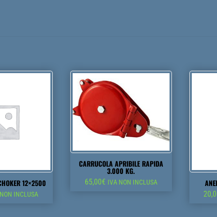
CARRUCOLA APRIBILE RAPIDA
3.000 KG.
65,00
€
 CHOKER 12×2500
ANEL
IVA NON INCLUSA
20,
 NON INCLUSA