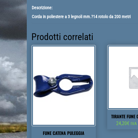
Descrizione:
Corda in poliestere a 3 legnoli mm.?14 rotolo da 200 metri
Prodotti correlati
TIRANTE FUNE
24,20
€
IVA
FUNE CATENA PULEGGIA