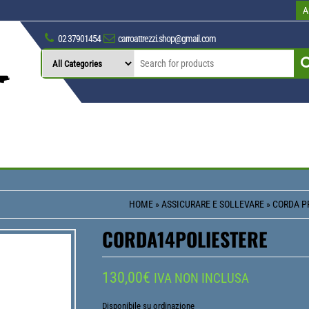
A
02 37901454
carroattrezzi.shop@gmail.com
HOME
»
ASSICURARE E SOLLEVARE
»
CORDA P
CORDA14POLIESTERE
130,00
€
IVA NON INCLUSA
Disponibile su ordinazione