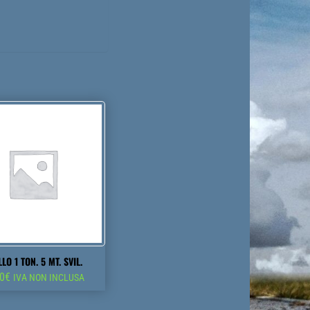
LO 1 TON. 5 MT. SVIL.
00
€
IVA NON INCLUSA