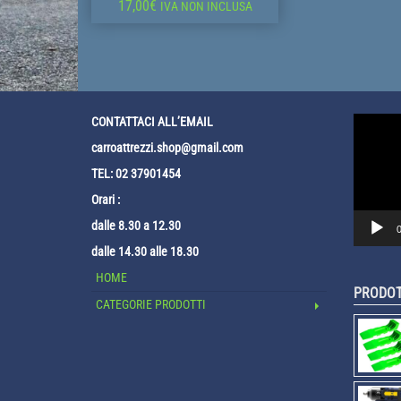
17,00
€
IVA NON INCLUSA
Video
CONTATTACI ALL’EMAIL
Player
carroattrezzi.shop@gmail.com
TEL: 02 37901454
Orari :
dalle 8.30 a 12.30
0
dalle 14.30 alle 18.30
HOME
PRODOT
CATEGORIE PRODOTTI