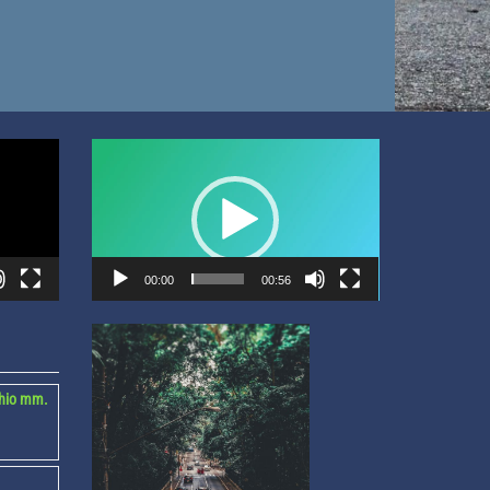
Video
Player
00:00
00:56
chio mm.