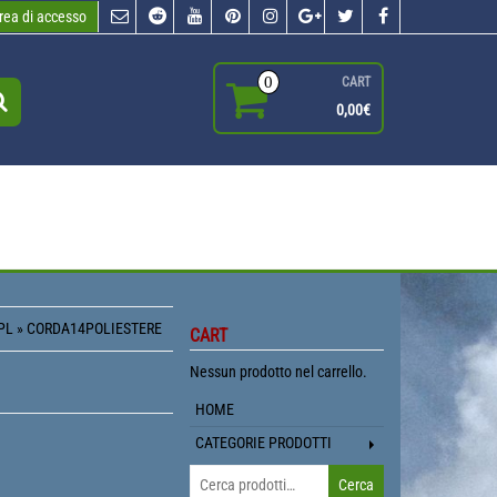
rea di accesso
0
CART
0,00€
PL
» CORDA14POLIESTERE
CART
Nessun prodotto nel carrello.
HOME
CATEGORIE PRODOTTI
Cerca:
Cerca