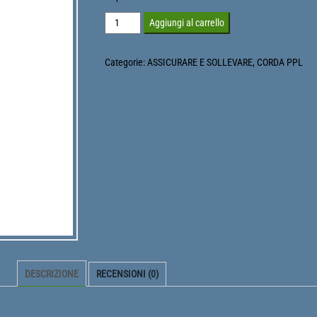
corda14poliestere
Aggiungi al carrello
quantità
Categorie:
ASSICURARE E SOLLEVARE
,
CORDA PPL
DESCRIZIONE
RECENSIONI (0)