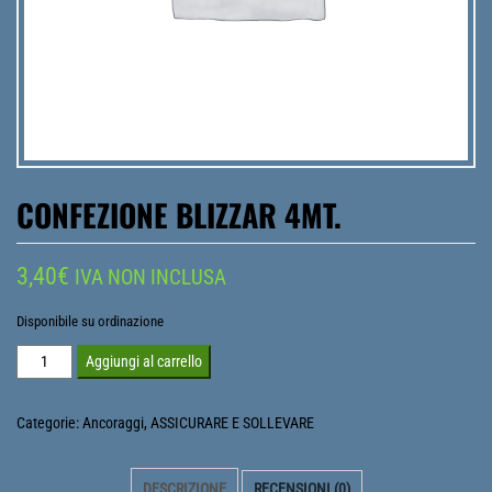
CONFEZIONE BLIZZAR 4MT.
3,40
€
IVA NON INCLUSA
Disponibile su ordinazione
Confezione
Aggiungi al carrello
Blizzar
4mt.
Categorie:
Ancoraggi
,
ASSICURARE E SOLLEVARE
quantità
DESCRIZIONE
RECENSIONI (0)