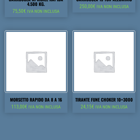
4.500 KG.
250,00
€
IVA NON INCLUSA
75,50
€
IVA NON INCLUSA
MORSETTO RAPIDO DA 8 A 16
TIRANTE FUNE CHOKER 10×3000
113,00
€
24,15
€
IVA NON INCLUSA
IVA NON INCLUSA