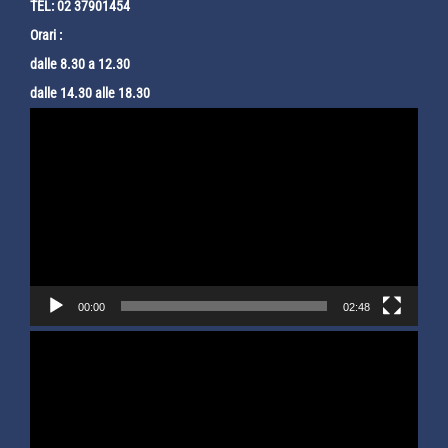
TEL: 02 37901454
Orari :
dalle 8.30 a 12.30
dalle 14.30 alle 18.30
Video
Player
00:00
02:48
Video
Player