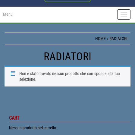
Menu
Toggle
naviga
HOME
» RADIATORI
RADIATORI
Non è stato trovato nessun prodotto che corrisponde alla tua
selezione.
CART
Nessun prodotto nel carrello.