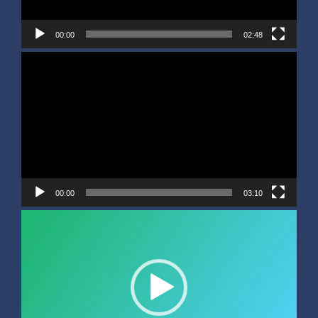
00:00
02:48
Video
Player
00:00
03:10
Video
Player