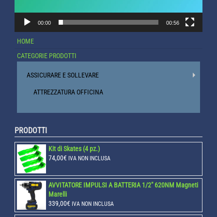
00:00
00:56
HOME
CATEGORIE PRODOTTI
ASSICURARE E SOLLEVARE
ATTREZZATURA OFFICINA
PRODOTTI
Kit di Skates (4 pz.)
74,00
€
IVA NON INCLUSA
AVVITATORE IMPULSI A BATTERIA 1/2" 620NM Magneti
Marelli
339,00
€
IVA NON INCLUSA