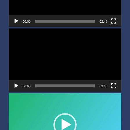
00:00
02:48
Video
Player
00:00
03:10
Video
Player