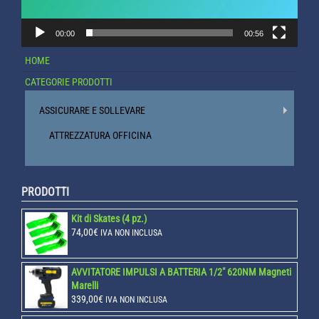
00:00
00:56
HOME
CATEGORIE PRODOTTI
ASSICURARE E SOLLEVARE
ATTREZZATURA OFFICINA
PRODOTTI
Kit di Skates (4 pz.)
74,00
€
IVA NON INCLUSA
AVVITATORE IMPULSI A BATTERIA 1/2" 620NM Magneti
Marelli
339,00
€
IVA NON INCLUSA