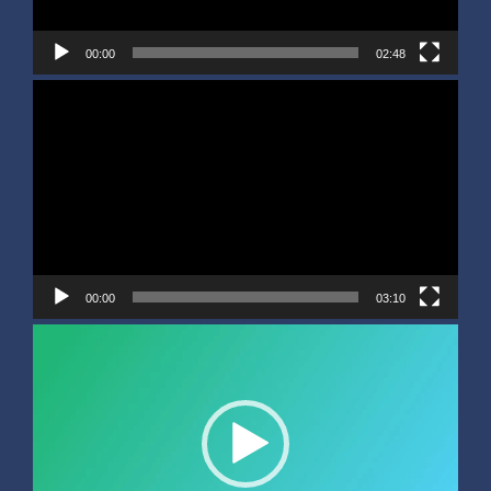
00:00
02:48
Video
Player
00:00
03:10
Video
Player